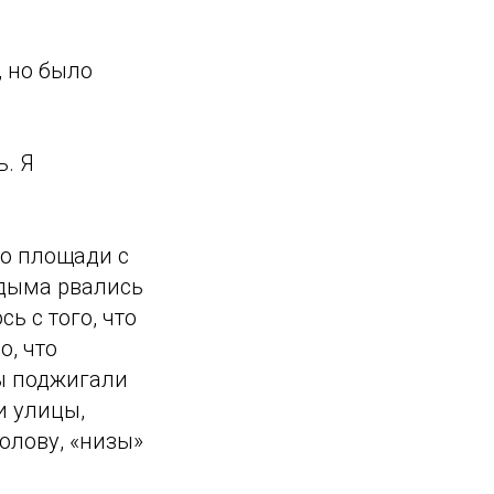
, но было
ь. Я
по площади с
 дыма рвались
ь с того, что
о, что
ы поджигали
и улицы,
олову, «низы»