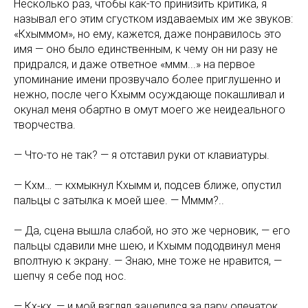
Несколько раз, чтобы как-то принизить критика, я
называл его этим сгустком издаваемых им же звуков:
«Кхыммом», но ему, кажется, даже понравилось это
имя — оно было единственным, к чему он ни разу не
придрался, и даже ответное «ммм...» на первое
упоминание имени прозвучало более приглушенно и
нежно, после чего Кхымм осуждающе покашливал и
окунал меня обартно в омут моего же неидеального
творчества.
— Что-то не так? — я отставил руки от клавиатуры.
— Кхм… — кхмыкнул Кхымм и, подсев ближе, опустил
пальцы с затылка к моей шее. — Мммм?..
— Да, сцена вышла слабой, но это же черновик, — его
пальцы сдавили мне шею, и Кхымм пододвинул меня
вполтную к экрану. — Знаю, мне тоже не нравится, —
шепчу я себе под нос.
— Кх-кх, — и мой взгляд зацепился за пару опечаток.