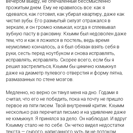
вечером выйду, не опечаленный бессмысленно
прожитым днем. Ему не нравилось все: как я
одевался, как готовил, как убирал квартиру, даже как
чистил зубы. Его размытый силуэт отражался в
зеркале, и он громко кхмыкал, когда я сплевывал
зубную пасту в раковину. Кхымм был недоволен даже
тем, что и как я ложился в постель, ведь время
неумолимо кончалось, а я был обязан взять себя в
руки, сесть перед ноутбуком и снова исправлять,
исправлять, исправлять. Скорее всего, если бы я
решил застрелиться, Кхымм бы цинично кхмыкнул
даже на диаметр пулевого отверстия и форму пятна,
размазанных по стене мозгов.
Медленно, но верно он тянул меня на дно. Годами я
считал, что его не победить, пока на почту не пришло
первое из пяти писем. Твой внутренний критик. Кхымм
несколько раз перечитал письмо и на удивление даже
не кхмыкнул. Я принялся за дело. Он наблюдал. И вдруг
Кхымму стало не по себе. Он четко видел недостатки
текста — сырого, написанного чуть ли не потоком