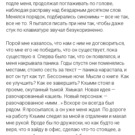
подле меня, продолжал поглаживать по голове,
наблюдая расправу над бездарным десятком слов.
Менялся порядок, подбирались синонимы — все не так,
все не то. Я пытался писать при нем так, чтобы даже
стук по клавиатуре звучал безукоризненно.
Порой мне казалось, что нам с ним не договориться,
что мне его не победить, что он существует, пока
существую я. Сперва было так, что он появлялся, и
меня накрывала паника. Годы спустя они поменялись
местами, стоило сесть за текст — паника нарастала, и
вот он тут как тут. Бессонные ночи. Мысли о книге. Как
ее улучшить? Как ее завершить? Кхымм стоял в
проеме, окутанный тьмой. Хмыкал. Новая идея —
разочарованный кашель. Новый персонаж —
разочарованное «ммм...» Вскоре он всегда был
рядом. Я просыпался, а он уже меня ждал. По дороге
на работу Кхымм следил за мной в отдалении и махал
мне рукой. Вроде бы по-дружески, но как будто не
веря, что я зайду в офис, сделаю что-то стоящее, а