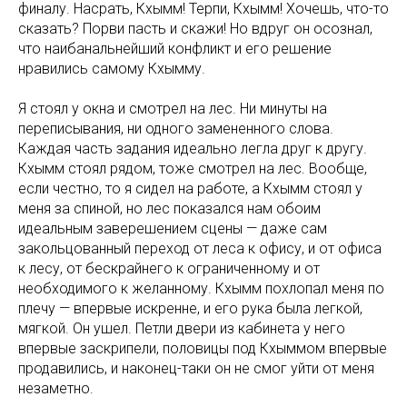
финалу. Насрать, Кхымм! Терпи, Кхымм! Хочешь, что-то
сказать? Порви пасть и скажи! Но вдруг он осознал,
что наибанальнейший конфликт и его решение
нравились самому Кхымму.
Я стоял у окна и смотрел на лес. Ни минуты на
переписывания, ни одного замененного слова.
Каждая часть задания идеально легла друг к другу.
Кхымм стоял рядом, тоже смотрел на лес. Вообще,
если честно, то я сидел на работе, а Кхымм стоял у
меня за спиной, но лес показался нам обоим
идеальным заверешением сцены — даже сам
закольцованный переход от леса к офису, и от офиса
к лесу, от бескрайнего к ограниченному и от
необходимого к желанному. Кхымм похлопал меня по
плечу — впервые искренне, и его рука была легкой,
мягкой. Он ушел. Петли двери из кабинета у него
впервые заскрипели, половицы под Кхыммом впервые
продавились, и наконец-таки он не смог уйти от меня
незаметно.