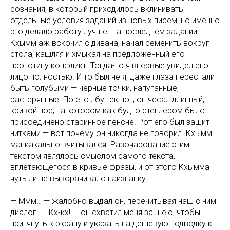
сознания, в который приходилось вклинивать
отдельные условия заданий из новых писем, но именно
это делало работу лучше. На последнем задании
Кхымм аж вскочил с дивана, начал семенить вокруг
стола, кашляя и хмыкая на предложенный его
прототипу конфликт. Тогда-то я впервые увидел его
лицо полностью. И то был не я, даже глаза перестали
быть голубыми — черные точки, напуганные,
растерянные. По его лбу тек пот, он чесал длинный,
кривой нос, на котором как будто степлером было
присоединено старинное пенсне. Рот его был зашит
нитками — вот почему он никогда не говорил. Кхымм
маниакально вчитывался. Разочарование этим
текстом являлось смыслом самого текста,
вплетающегося в кривые фразы, и от этого Кхымма
чуть ли не выворачивало наизнанку.
— Ммм… — жалобно выдал он, перечитывая наш с ним
диалог. — Кх-кх! — он схватил меня за шею, чтобы
притянуть к экрану и указать на дешевую подводку к