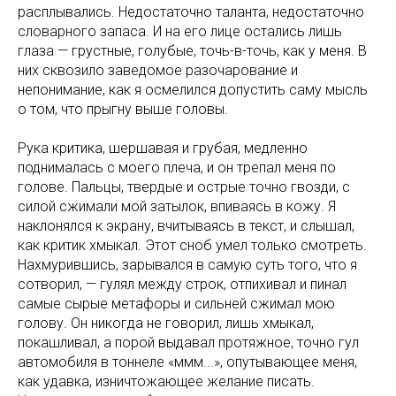
расплывались. Недостаточно таланта, недостаточно
словарного запаса. И на его лице остались лишь
глаза — грустные, голубые, точь-в-точь, как у меня. В
них сквозило заведомое разочарование и
непонимание, как я осмелился допустить саму мысль
о том, что прыгну выше головы.
Рука критика, шершавая и грубая, медленно
поднималась с моего плеча, и он трепал меня по
голове. Пальцы, твердые и острые точно гвозди, с
силой сжимали мой затылок, впиваясь в кожу. Я
наклонялся к экрану, вчитываясь в текст, и слышал,
как критик хмыкал. Этот сноб умел только смотреть.
Нахмурившись, зарывался в самую суть того, что я
сотворил, — гулял между строк, отпихивал и пинал
самые сырые метафоры и сильней сжимал мою
голову. Он никогда не говорил, лишь хмыкал,
покашливал, а порой выдавал протяжное, точно гул
автомобиля в тоннеле «ммм...», опутывающее меня,
как удавка, изничтожающее желание писать.