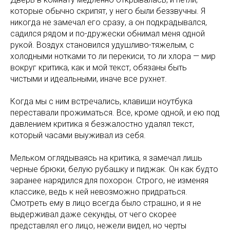
которые обычно скрипят, у него были беззвучны. Я
никогда не замечал его сразу, а он подкрадывался,
садился рядом и по-дружески обнимал меня одной
рукой. Воздух становился удушливо-тяжелым, с
холодными нотками то ли перекиси, то ли хлора — мир
вокруг критика, как и мой текст, обязаны быть
чистыми и идеальными, иначе все рухнет.
Когда мы с ним встречались, клавиши ноутбука
переставали прожиматься. Все, кроме одной, и ею под
давлением критика я безжалостно удалял текст,
который часами выуживал из себя.
Мельком оглядываясь на критика, я замечал лишь
черные брюки, белую рубашку и пиджак. Он как будто
заранее нарядился для похорон. Строго, не изменяя
классике, ведь к ней невозможно придраться.
Смотреть ему в лицо всегда было страшно, и я не
выдерживал даже секунды, от чего скорее
представлял его лицо, нежели видел, но черты