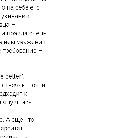
ю на себе его
стукивание
авца –
 и правда очень
 в нем уважения
е требование –
better",
, отвечаю почти
подходит к
глянувшись.
о. А еще что
ерситет –
тукивал в