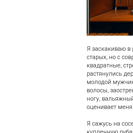
Я заскакиваю в 
старых, но с со
квадратные, стр
растянулись дер
молодой мужчин
волосы, заостре
ногу, вальяжный
оценивает меня
Я сажусь на сос
купленную руба