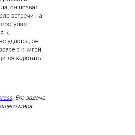
да, он позвал
осле встречи на
 поступает:
я к
е удастся, он
ррасе с книгой,
дится коротать
ress
. Его задача
ающего мира