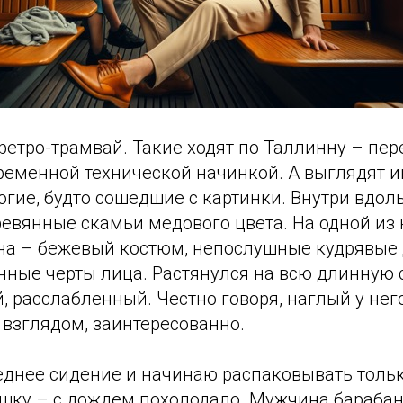
ретро-трамвай. Такие ходят по Таллинну – пе
временной технической начинкой. А выглядят и
огие, будто сошедшие с картинки. Внутри вдол
евянные скамьи медового цвета. На одной из 
а – бежевый костюм, непослушные кудрявые
нные черты лица. Растянулся на всю длинную 
, расслабленный. Честно говоря, наглый у него
 взглядом, заинтересованно.
еднее сидение и начинаю распаковывать тольк
шку – с дождем похолодало. Мужчина барабан