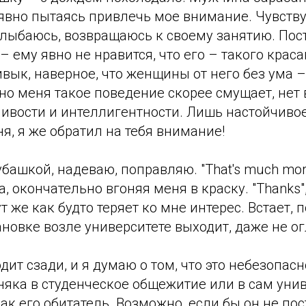
явно пытаясь привлечь мое внимание. Чувству
 улыбаюсь, возвращаюсь к своему занятию. По
– ему явно не нравится, что его – такого крас
вык, наверное, что женщины от него без ума –
но меня такое поведение скорее смущает, нет
ливости и интеллигентности. Лишь настойчиво
я, я же обратил на тебя внимание!
башкой, надеваю, поправляю. "That's much more 
, окончательно вгоняя меня в краску. "Thanks"
т же как будто теряет ко мне интерес. Встает, 
ановке возле университете выходит, даже не о
дит сзади, и я думаю о том, что это небезопасн
няка в студенческое общежитие или в сам унив
ак его обитатель. Возможно, если бы он не пос