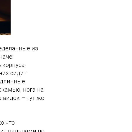
ределанные из
наче:
ь корпуса
них сидит
 длинные
скамью, нога на
 видок – тут же
о что
ит пальцами по