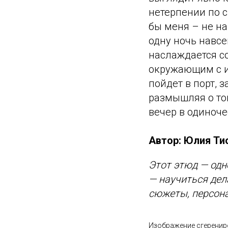
нетерпении по с
бы меня – не на
одну ночь навсе
наслаждается со
окружающим с ин
пойдет в порт, 
размышляя о том
вечер в одиноче
Автор: Юлия Ти
Этот этюд — одн
— научиться де
сюжеты, персон
Изображение сгерени