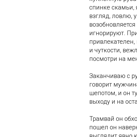
спинке скамьи, 
взгляд, ловлю,
возобновляется 
игнорируют. При
привлекателен, 
и чуткости, веж
посмотри на мен
Заканчиваю с ру
говорит мужчина
шепотом, и он ту
выходу и на ост
Трамвай он обхо
пошел он навер
выглядит явно к